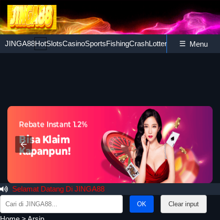
Masuk
Daftar
JINGA88
Hot
Slots
Casino
Sports
Fishing
Crash
Lottery
Ayam
☰
Poker
Esp
Menu
Selamat Datang Di JINGA88
Search
Clear input
for:
Home
>
Arsip