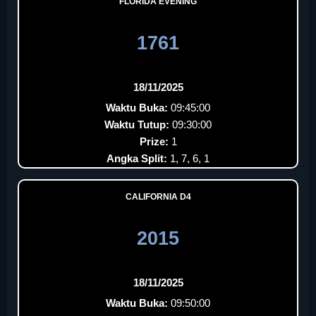
FLORIDA EVENING
1761
18/11/2025
Waktu Buka:
09:45:00
Waktu Tutup:
09:30:00
Prize:
1
Angka Split:
1, 7, 6, 1
CALIFORNIA D4
2015
18/11/2025
Waktu Buka:
09:50:00