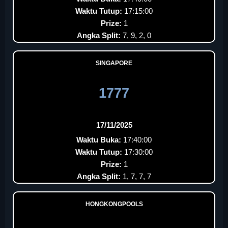
Waktu Tutup:
17:15:00
Prize:
1
Angka Split:
7, 9, 2, 0
SINGAPORE
1777
17/11/2025
Waktu Buka:
17:40:00
Waktu Tutup:
17:30:00
Prize:
1
Angka Split:
1, 7, 7, 7
HONGKONGPOOLS