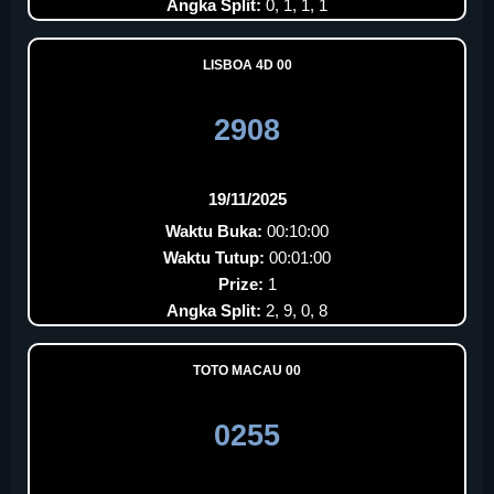
Angka Split:
0, 1, 1, 1
LISBOA 4D 00
2908
19/11/2025
Waktu Buka:
00:10:00
Waktu Tutup:
00:01:00
Prize:
1
Angka Split:
2, 9, 0, 8
TOTO MACAU 00
0255