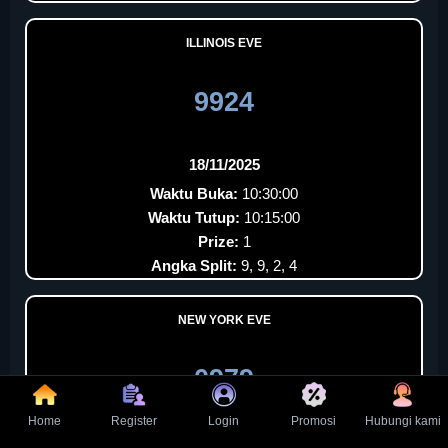
ILLINOIS EVE
9924
18/11/2025
Waktu Buka:
10:30:00
Waktu Tutup:
10:15:00
Prize:
1
Angka Split:
9, 9, 2, 4
NEW YORK EVE
0979
Home
Register
Login
Promosi
Hubungi kami
18/11/2025