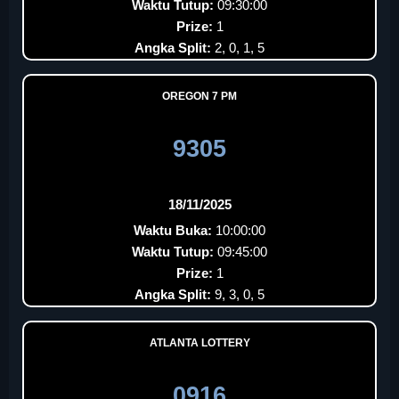
Waktu Tutup:
09:30:00
Prize:
1
Angka Split:
2, 0, 1, 5
OREGON 7 PM
9305
18/11/2025
Waktu Buka:
10:00:00
Waktu Tutup:
09:45:00
Prize:
1
Angka Split:
9, 3, 0, 5
ATLANTA LOTTERY
0916