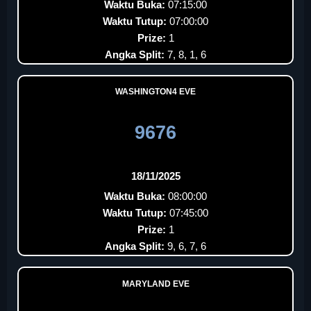
Waktu Buka:
07:15:00
Waktu Tutup:
07:00:00
Prize:
1
Angka Split:
7, 8, 1, 6
WASHINGTON4 EVE
9676
18/11/2025
Waktu Buka:
08:00:00
Waktu Tutup:
07:45:00
Prize:
1
Angka Split:
9, 6, 7, 6
MARYLAND EVE