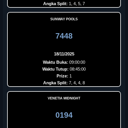
Angka Split:
1, 4, 5, 7
SUNWAY POOLS
7448
18/11/2025
Waktu Buka:
09:00:00
Waktu Tutup:
08:45:00
Prize:
1
Angka Split:
7, 4, 4, 8
VENETIA MIDNIGHT
0194