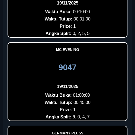
19/11/2025
Waktu Buka:
00:10:00
Waktu Tutup:
00:01:00
Prize:
1
Angka Split:
0, 2, 5, 5
MC EVENING
9047
19/11/2025
Waktu Buka:
01:00:00
Waktu Tutup:
00:45:00
Prize:
1
Angka Split:
9, 0, 4, 7
GERMANY PLUS5