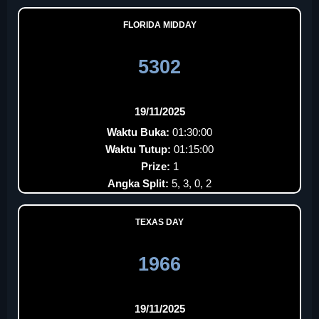
FLORIDA MIDDAY
5302
19/11/2025
Waktu Buka:
01:30:00
Waktu Tutup:
01:15:00
Prize:
1
Angka Split:
5, 3, 0, 2
TEXAS DAY
1966
19/11/2025