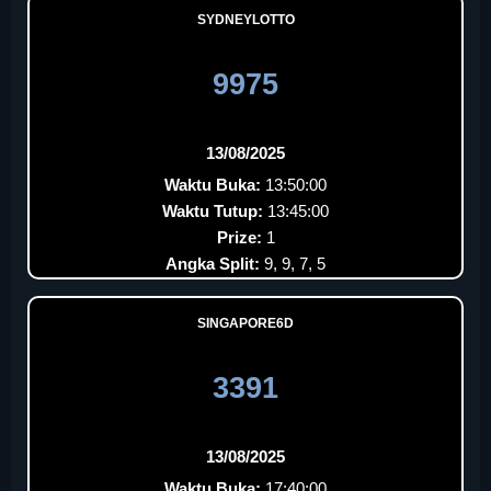
SYDNEYLOTTO
9975
13/08/2025
Waktu Buka:
13:50:00
Waktu Tutup:
13:45:00
Prize:
1
Angka Split:
9, 9, 7, 5
SINGAPORE6D
3391
13/08/2025
Waktu Buka:
17:40:00