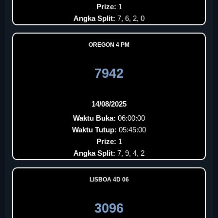
Prize:
1
Angka Split:
7, 6, 2, 0
OREGON 4 PM
7942
14/08/2025
Waktu Buka:
06:00:00
Waktu Tutup:
05:45:00
Prize:
1
Angka Split:
7, 9, 4, 2
LISBOA 4D 06
3096