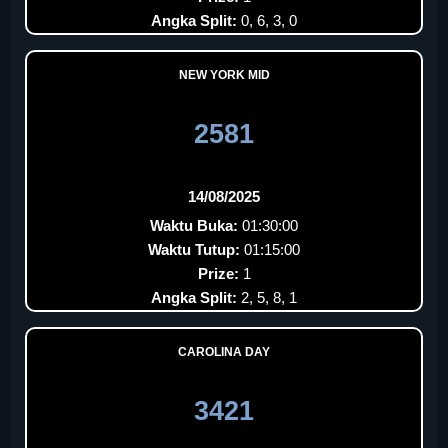
Angka Split:
0, 6, 3, 0
NEW YORK MID
2581
14/08/2025
Waktu Buka:
01:30:00
Waktu Tutup:
01:15:00
Prize:
1
Angka Split:
2, 5, 8, 1
CAROLINA DAY
3421