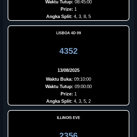
Waktu Tutup:
08:45:00
Prize:
1
Angka Split:
4, 3, 8, 5
LISBOA 4D 09
4352
13/08/2025
Waktu Buka:
09:10:00
Waktu Tutup:
09:00:00
Prize:
1
Angka Split:
4, 3, 5, 2
ILLINOIS EVE
2356