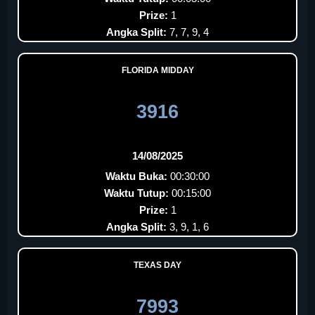
Prize:
1
Angka Split:
7, 7, 9, 4
FLORIDA MIDDAY
3916
14/08/2025
Waktu Buka:
00:30:00
Waktu Tutup:
00:15:00
Prize:
1
Angka Split:
3, 9, 1, 6
TEXAS DAY
7993