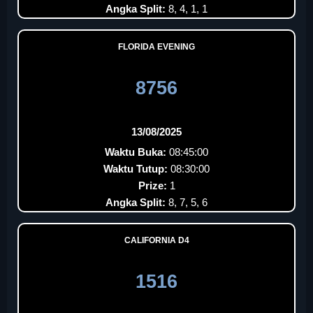
Angka Split:
8, 4, 1, 1
FLORIDA EVENING
8756
13/08/2025
Waktu Buka:
08:45:00
Waktu Tutup:
08:30:00
Prize:
1
Angka Split:
8, 7, 5, 6
CALIFORNIA D4
1516