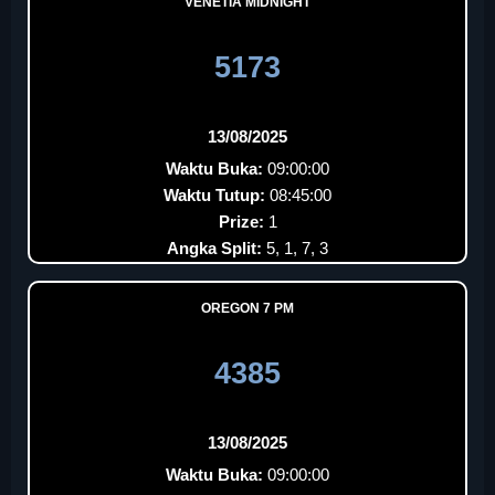
VENETIA MIDNIGHT
5173
13/08/2025
Waktu Buka:
09:00:00
Waktu Tutup:
08:45:00
Prize:
1
Angka Split:
5, 1, 7, 3
OREGON 7 PM
4385
13/08/2025
Waktu Buka:
09:00:00