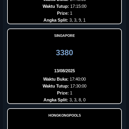
Waktu Tutup:
17:15:00
Prize:
1
Angka Split:
3, 3, 9, 1
SINGAPORE
3380
13/08/2025
Waktu Buka:
17:40:00
Waktu Tutup:
17:30:00
Prize:
1
Angka Split:
3, 3, 8, 0
HONGKONGPOOLS