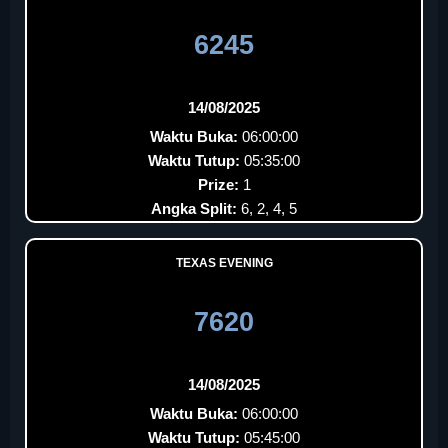
6245
14/08/2025
Waktu Buka:
06:00:00
Waktu Tutup:
05:35:00
Prize:
1
Angka Split:
6, 2, 4, 5
TEXAS EVENING
7620
14/08/2025
Waktu Buka:
06:00:00
Waktu Tutup:
05:45:00