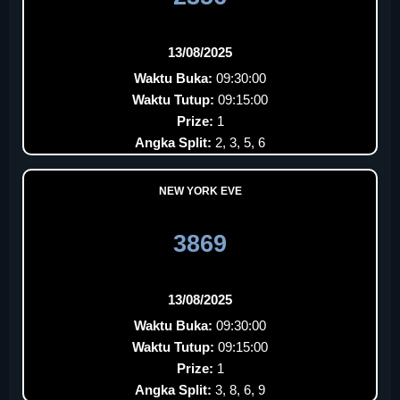
13/08/2025
Waktu Buka:
09:30:00
Waktu Tutup:
09:15:00
Prize:
1
Angka Split:
2, 3, 5, 6
NEW YORK EVE
3869
13/08/2025
Waktu Buka:
09:30:00
Waktu Tutup:
09:15:00
Prize:
1
Angka Split:
3, 8, 6, 9