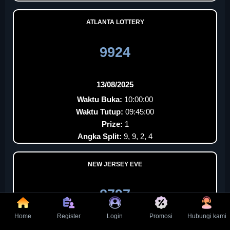
ATLANTA LOTTERY
9924
13/08/2025
Waktu Buka:
10:00:00
Waktu Tutup:
09:45:00
Prize:
1
Angka Split:
9, 9, 2, 4
NEW JERSEY EVE
8797
Home
Register
Login
Promosi
Hubungi kami
13/08/2025