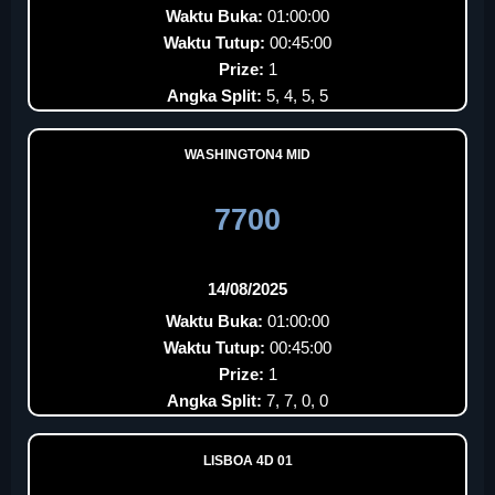
Waktu Buka:
01:00:00
Waktu Tutup:
00:45:00
Prize:
1
Angka Split:
5, 4, 5, 5
WASHINGTON4 MID
7700
14/08/2025
Waktu Buka:
01:00:00
Waktu Tutup:
00:45:00
Prize:
1
Angka Split:
7, 7, 0, 0
LISBOA 4D 01