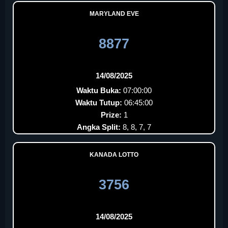
MARYLAND EVE
8877
14/08/2025
Waktu Buka:
07:00:00
Waktu Tutup:
06:45:00
Prize:
1
Angka Split:
8, 8, 7, 7
KANADA LOTTO
3756
14/08/2025