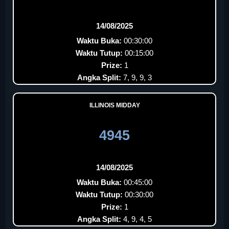
14/08/2025
Waktu Buka:
00:30:00
Waktu Tutup:
00:15:00
Prize:
1
Angka Split:
7, 9, 9, 3
ILLINOIS MIDDAY
4945
14/08/2025
Waktu Buka:
00:45:00
Waktu Tutup:
00:30:00
Prize:
1
Angka Split:
4, 9, 4, 5