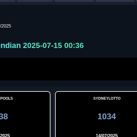
7/2025
ndian 2025-07-15 00:36
YPOOLS
SYDNEYLOTTO
38
1034
/2025
14/07/2025