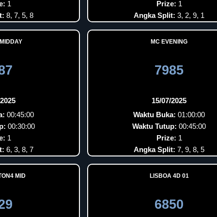
e:
1
Prize:
1
t:
8, 7, 5, 8
Angka Split:
3, 2, 9, 1
 MIDDAY
MC EVENING
87
7985
/2025
15/07/2025
a:
00:45:00
Waktu Buka:
01:00:00
p:
00:30:00
Waktu Tutup:
00:45:00
e:
1
Prize:
1
t:
6, 3, 8, 7
Angka Split:
7, 9, 8, 5
ON4 MID
LISBOA 4D 01
29
6850