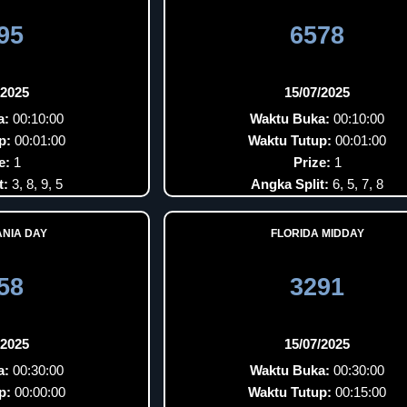
95
6578
/2025
15/07/2025
a:
00:10:00
Waktu Buka:
00:10:00
p:
00:01:00
Waktu Tutup:
00:01:00
e:
1
Prize:
1
t:
3, 8, 9, 5
Angka Split:
6, 5, 7, 8
NIA DAY
FLORIDA MIDDAY
58
3291
/2025
15/07/2025
a:
00:30:00
Waktu Buka:
00:30:00
p:
00:00:00
Waktu Tutup:
00:15:00