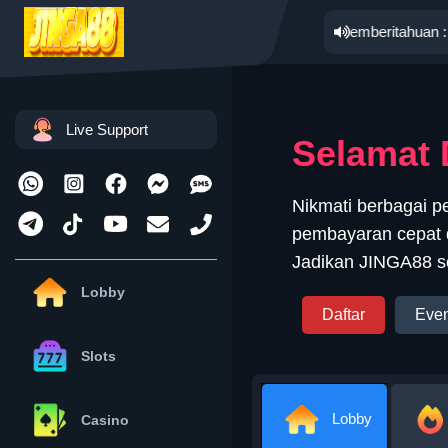
Pemberitahuan : Situs Resmi Menamp
Live Support
Selamat 
Nikmati berbagai p
pembayaran cepat 
Jadikan JINGA88 se
Lobby
Daftar
Even
Slots
Lobby
Casino