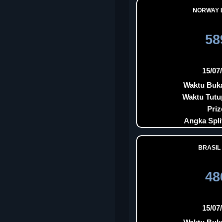
NORWAY 
58
15/07
Waktu Buk
Waktu Tutu
Priz
Angka Spli
BRASIL
48
15/07