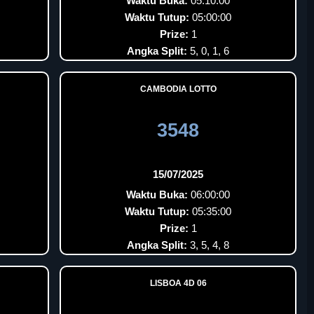
Waktu Buka:
05:10:00
Waktu Tutup:
05:00:00
Prize:
1
Angka Split:
5, 0, 1, 6
CAMBODIA LOTTO
3548
15/07/2025
Waktu Buka:
06:00:00
Waktu Tutup:
05:35:00
Prize:
1
Angka Split:
3, 5, 4, 8
LISBOA 4D 06