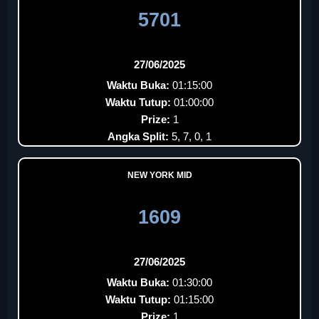
5701
27/06/2025
Waktu Buka:
01:15:00
Waktu Tutup:
01:00:00
Prize:
1
Angka Split:
5, 7, 0, 1
NEW YORK MID
1609
27/06/2025
Waktu Buka:
01:30:00
Waktu Tutup:
01:15:00
Prize:
1