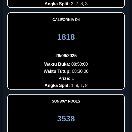
Angka Split:
3, 7, 8, 3
CALIFORNIA D4
1818
26/06/2025
Waktu Buka:
08:50:00
Waktu Tutup:
08:30:00
Prize:
1
Angka Split:
1, 8, 1, 8
SUNWAY POOLS
3538