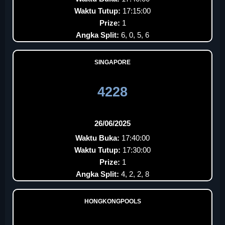
Waktu Tutup:
17:15:00
Prize:
1
Angka Split:
6, 0, 5, 6
SINGAPORE
4228
26/06/2025
Waktu Buka:
17:40:00
Waktu Tutup:
17:30:00
Prize:
1
Angka Split:
4, 2, 2, 8
HONGKONGPOOLS