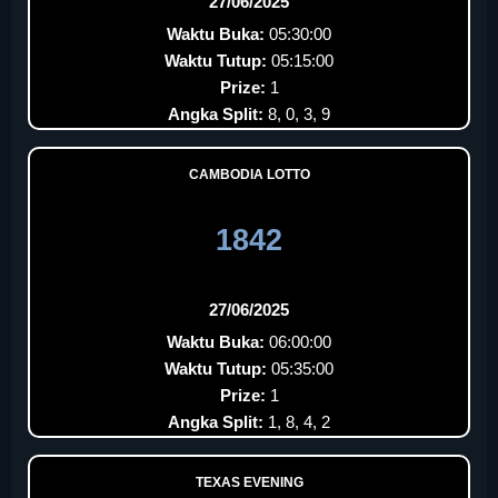
27/06/2025
Waktu Buka:
05:30:00
Waktu Tutup:
05:15:00
Prize:
1
Angka Split:
8, 0, 3, 9
CAMBODIA LOTTO
1842
27/06/2025
Waktu Buka:
06:00:00
Waktu Tutup:
05:35:00
Prize:
1
Angka Split:
1, 8, 4, 2
TEXAS EVENING