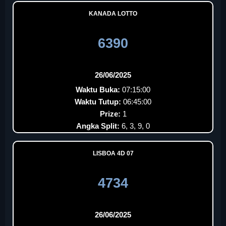
KANADA LOTTO
6390
26/06/2025
Waktu Buka:
07:15:00
Waktu Tutup:
06:45:00
Prize:
1
Angka Split:
6, 3, 9, 0
LISBOA 4D 07
4734
26/06/2025