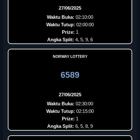
27/06/2025
Waktu Buka:
02:10:00
Waktu Tutup:
02:00:00
Prize:
1
Angka Split:
4, 5, 9, 6
NORWAY LOTTERY
6589
27/06/2025
Waktu Buka:
02:30:00
Waktu Tutup:
02:15:00
Prize:
1
Angka Split:
6, 5, 8, 9