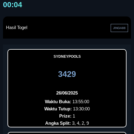
00:04
Hasil Togel
JINGA88
SYDNEYPOOLS
3429
26/06/2025
Waktu Buka:
13:55:00
Waktu Tutup:
13:30:00
Prize:
1
Angka Split:
3, 4, 2, 9