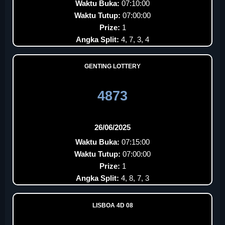
Waktu Buka:
07:10:00
Waktu Tutup:
07:00:00
Prize:
1
Angka Split:
4, 7, 3, 4
GENTING LOTTERY
4873
26/06/2025
Waktu Buka:
07:15:00
Waktu Tutup:
07:00:00
Prize:
1
Angka Split:
4, 8, 7, 3
LISBOA 4D 08