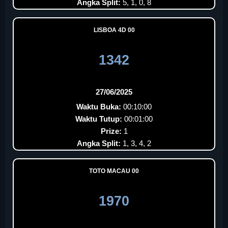
Angka Split:
5, 1, 0, 8
LISBOA 4D 00
1342
27/06/2025
Waktu Buka:
00:10:00
Waktu Tutup:
00:01:00
Prize:
1
Angka Split:
1, 3, 4, 2
TOTO MACAU 00
1970