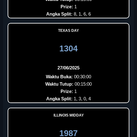
Prize:
1
Angka Split:
8, 1, 6, 6
TEXAS DAY
1304
27/06/2025
Waktu Buka:
00:30:00
Waktu Tutup:
00:15:00
Prize:
1
Angka Split:
1, 3, 0, 4
ILLINOIS MIDDAY
1987