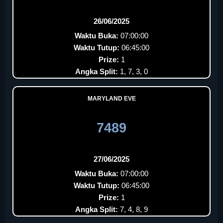
26/06/2025
Waktu Buka:
07:00:00
Waktu Tutup:
06:45:00
Prize:
1
Angka Split:
1, 7, 3, 0
MARYLAND EVE
7489
27/06/2025
Waktu Buka:
07:00:00
Waktu Tutup:
06:45:00
Prize:
1
Angka Split:
7, 4, 8, 9